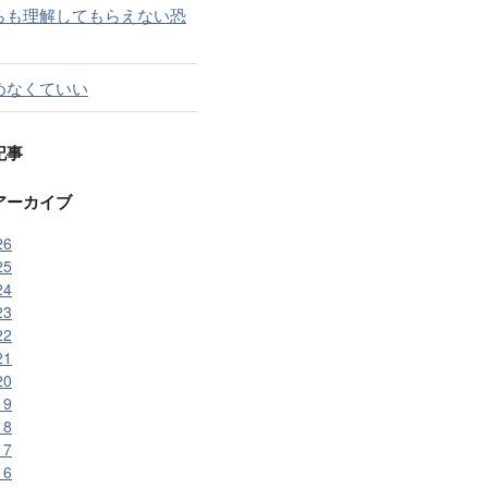
らも理解してもらえない恐
めなくていい
記事
アーカイブ
26
25
24
23
22
21
20
19
18
17
16