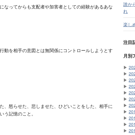
誰か
になってからも支配者や加害者としての経験があるあな
れ
楽し
注目
行動を相手の意図とは無関係にコントロールしようとす
月別
▶
20
▶
20
▶
20
▶
20
▶
20
▶
20
▶
20
た、怒らせた、悲しませた、ひどいことをした、相手に
▶
20
いう記憶のこと。
▶
20
▶
20
▶
20