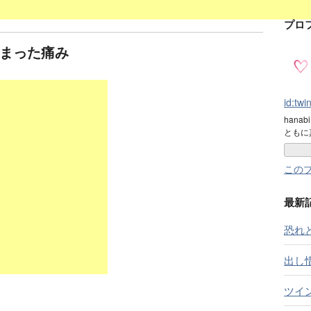
プロ
まった痛み
id:tw
hanab
ともに
この
最新
恐れ
出し
ツイ