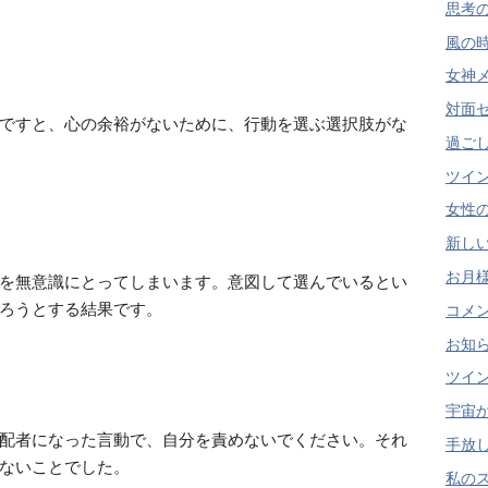
思考の
風の時代
女神メ
対面セ
ですと、心の余裕がないために、行動を選ぶ選択肢がな
過ごし方
ツイン
女性の
新しいD
お月様
を無意識にとってしまいます。意図して選んでいるとい
ろうとする結果です。
コメン
お知らせ
ツイン
宇宙か
配者になった言動で、自分を責めないでください。それ
手放し 
ないことでした。
私のス