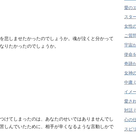
愛のエ
スター
女性の
ご質問
を悲しませたかったのでしょうか。魂が泣くと分かって
宇宙か
なりたかったのでしょうか。
使命を
奇跡が
女神の
中庸 (
イメー
愛され
対話 (
つけてしまったのは、あなたのせいではありませんでし
心の仕
苦しんでいたために、相手が辛くなるような言動しかで
スピリ