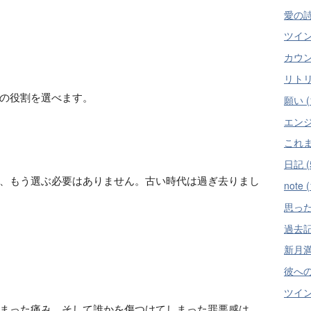
愛の詩 
ツイン
カウン
リトリ
の役割を選べます。
願い (
エンジ
これま
日記 (
、もう選ぶ必要はありません。古い時代は過ぎ去りまし
note (
思った
過去記
新月満月
彼への
ツイン
まった痛み、そして誰かを傷つけてしまった罪悪感は、