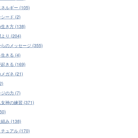
ネルギー (105)
シード (2)
生き方 (138)
より (204)
らのメッセージ (355)
生きる (4)
起きる (169)
メガネ (21)
2)
ジの力 (7)
女神の練習 (371)
50)
組み (138)
チュアル (170)