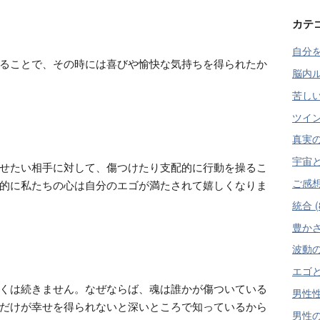
カテ
自分を
ることで、その時には喜びや愉快な気持ちを得られたか
脳内ル
苦しい
ツイン
真実の愛
宇宙と
せたい相手に対して、傷つけたり支配的に行動を操るこ
ご感想 
的に私たちの心は自分のエゴが満たされて嬉しくなりま
統合 (
豊かさ
波動の
エゴと
くは続きません。なぜならば、魂は誰かが傷ついている
男性性
だけが幸せを得られないと深いところで知っているから
男性の