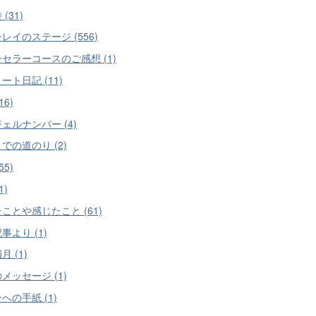
(31)
レイのステージ (556)
セラーコースのご感想 (1)
ート日記 (11)
16)
ェルナンバー (4)
での道のり (2)
55)
1)
ことや感じたこと (61)
事より (1)
 (1)
メッセージ (1)
への手紙 (1)