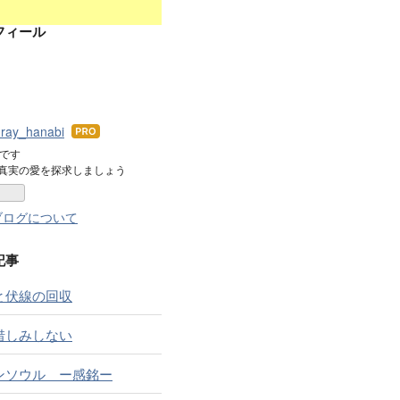
フィール
inray_hanabi
はて
なブ
iです
真実の愛を探求しましょう
ログ
Pro
ブログについて
記事
と伏線の回収
惜しみしない
ンソウル ー感銘ー